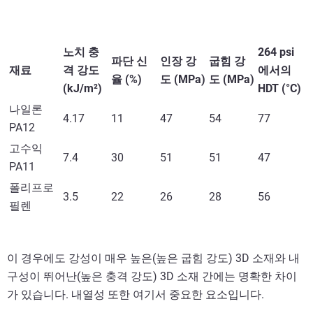
노치 충
264 psi
파단 신
인장 강
굽힘 강
재료
격 강도
에서의
율 (%)
도 (MPa)
도 (MPa)
(kJ/m²)
HDT (°C)
나일론
4.17
11
47
54
77
PA12
고수익
7.4
30
51
51
47
PA11
폴리프로
3.5
22
26
28
56
필렌
이 경우에도 강성이 매우 높은(높은 굽힘 강도) 3D 소재와 내
구성이 뛰어난(높은 충격 강도) 3D 소재 간에는 명확한 차이
가 있습니다. 내열성 또한 여기서 중요한 요소입니다.