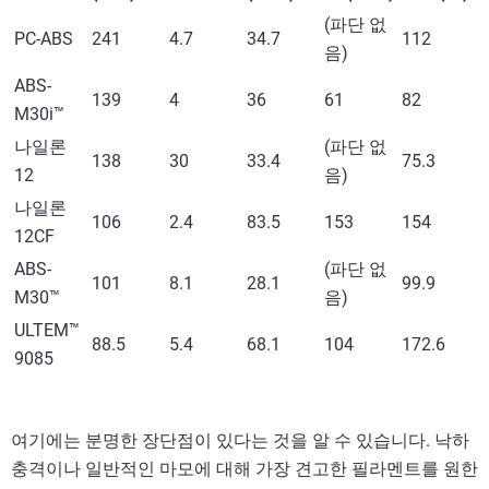
(파단 없
PC-ABS
241
4.7
34.7
112
음)
ABS-
139
4
36
61
82
M30i™
나일론
(파단 없
138
30
33.4
75.3
12
음)
나일론
106
2.4
83.5
153
154
12CF
ABS-
(파단 없
101
8.1
28.1
99.9
M30™
음)
ULTEM™
88.5
5.4
68.1
104
172.6
9085
여기에는 분명한 장단점이 있다는 것을 알 수 있습니다. 낙하
충격이나 일반적인 마모에 대해 가장 견고한 필라멘트를 원한