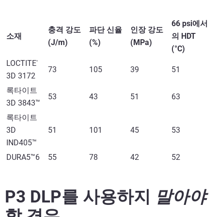
66 psi에서
충격 강도
파단 신율
인장 강도
소재
의 HDT
(J/m)
(%)
(MPa)
(°C)
LOCTITE
®
73
105
39
51
3D 3172
록타이트
53
43
51
63
3D 3843™
록타이트
3D
51
101
45
53
IND405™
DURA5™6
55
78
42
52
P3 DLP를 사용하지
말아야
할 경우