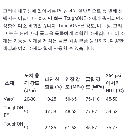
그러나 내구성에 있어서는 PolyJet이 일반적으로 첫 번째 선
택지는 아닙니다. 하지만 최근
ToughONE 소재가
출시되면서
상황이 다소 바뀌었습니다. ToughONE은 강도, 내구성, 그리
고 높은 표면 마감 품질을 독특하게 결합한 소재입니다. 이 소
재는 기능성 시제품 제작은 물론 최종 부품 생산까지, 다양한
색상과 여러 소재와 함께 사용할 수 있습니다.
노치 충
264 psi
파단 신
인장 강
굽힘 강
소재
격 강도
에서의
장률 (%)
도 (MPa)
도 (MPa)
(J/m)
HDT (°C)
Vero
20-30
10-25
50-65
75-110
45-50
®
ToughON
90
47-58
48-53
77-87
59-62
E™
ToughON
90
22-36
61-63
85-87
75-77