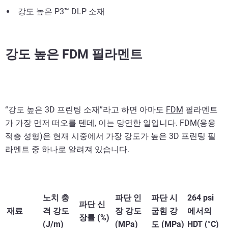
강도 높은 P3™ DLP 소재
강도 높은 FDM 필라멘트
“강도 높은 3D 프린팅 소재”라고 하면 아마도
FDM
필라멘트
가 가장 먼저 떠오를 텐데, 이는 당연한 일입니다. FDM(용융
적층 성형)은 현재 시중에서 가장 강도가 높은 3D 프린팅 필
라멘트 중 하나로 알려져 있습니다.
노치 충
파단 인
파단 시
264 psi
파단 신
재료
격 강도
장 강도
굽힘 강
에서의
장률 (%)
(J/m)
(MPa)
도 (MPa)
HDT (°C)