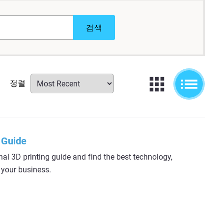
검색
정렬
 Guide
l 3D printing guide and find the best technology,
r your business.