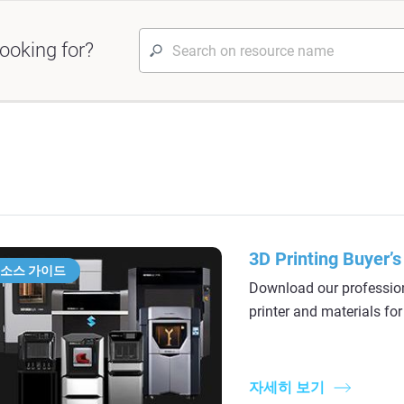
ooking for?
3D Printing Buyer’s
소스 가이드
Download our professiona
printer and materials fo
자세히 보기