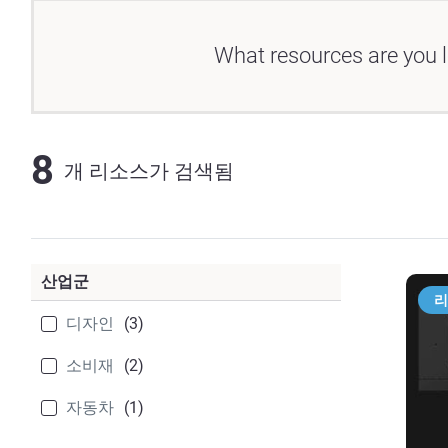
What resources are you l
8
개 리소스가 검색됨
산업군
리
디자인
(3)
소비재
(2)
자동차
(1)