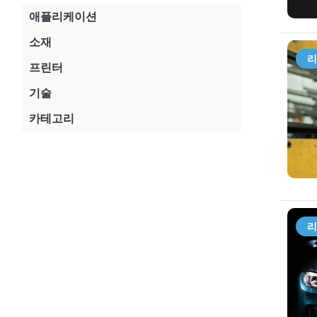
애플리케이션
제조
(5)
소재
리
ULTEM 1010 수지
(1)
프린터
툴링
(4)
F900
(2)
기술
ULTEM™ 9085 수지
(1)
지그 및 고정구
(3)
FDM
(3)
카테고리
Origin One
(2)
FDM Nylon-12CF
(1)
생산 부품
(1)
애플리케이션 또는 활용 사례
(2)
PolyJet
(2)
Neo800
(2)
ABS-CF10
(1)
래피드 프로토타이핑
(1)
제품
(1)
SL(Stereolitography)
(2)
Neo450e
(2)
ABS-M30
(1)
복합 툴링
(1)
튜토리얼
(1)
P3
(2)
H350
(1)
FDM Nylon 12
(1)
리
SAF
(1)
F370
(1)
GrabCAD
(1)