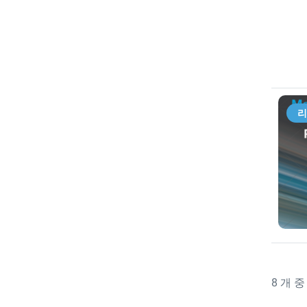
리
8
개 