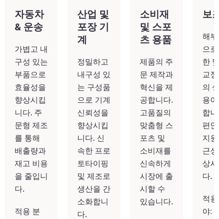
자동차
산업 및
소비재
보
& 운송
포장 기
및 스포
해부
계
츠 용품
가볍고 내
으로
구성 있는
정밀하고
제품의 주
한 
부품으로
내구성 있
문 제작과
교정
효율성을
는 구성품
혁신을 제
의 
향상시킵
으로 기계
공합니다.
용이
니다. 주
신뢰성을
고품질의
합니
문형 제조
향상시킵
맞춤형 스
편안
를 통해
니다. 신
포츠 및
지원,
배출량과
속한 프로
소비재를
근성
재고 비용
토타이핑
신속하게
상시
을 줄입니
및 제조로
시장에 출
다.
다.
생산을 간
시할 수
적용
소화합니
있습니다.
적용 분
야: 
다.