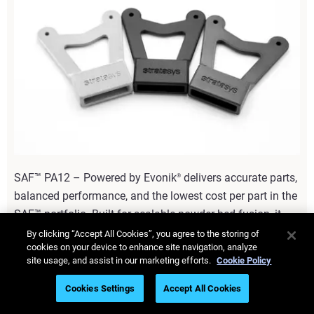
SAF™ PA12 – Powered by Evonik
delivers accurate parts,
®
balanced performance, and the lowest cost per part in the
SAF™ portfolio. Built for scalable powder bed fusion, it
ensures reliable, repeatable production without
By clicking “Accept All Cookies”, you agree to the storing of
cookies on your device to enhance site navigation, analyze
compromising quality.
site usage, and assist in our marketing efforts.
Cookie Policy
Learn More
Cookies Settings
Accept All Cookies