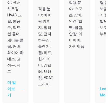
야: 센서
적용 분
형 깔
하우징,
적용 분
야: 스포
보철,
HVAC 그
야: 베어
츠 장비,
기 헬
릴, 통풍
링 케이
안경, 헬
발목
구, 덕트,
지, 필터
멧, 클립,
보조
컵 홀더,
및, 전자
안장, 아
부목
케이블 클
하우징,
이웨어,
립, 커버,
플랜지,
가전제품
와이어 하
캡/리드,
네스, 고
힌지 커
정구, 지
버, 임펠
그
러, 브래
킷, EOAT,
더 알
그리퍼.
아보
Lear
기
Mor