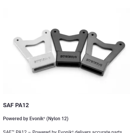
SAF PA12
Powered by Evonik
(Nylon 12)
®
SAF™ PA12 – Powered by Evonik
delivers accurate parts,
®