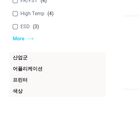
FR/FST
(4)
High Temp
(4)
ESD
(3)
More
산업군
소비재
(25)
어플리케이션
제조
(17)
프린터
자동차
(15)
F900
(21)
색상
지그 및 고정구
(15)
우주항공
(8)
검은색
(13)
Fortus 450mc
(19)
생산 부품
(14)
의료
(6)
자연색
(7)
F370
(8)
복합 툴링
(7)
Agriculture
(6)
빨간색
(7)
F370CR
(8)
래피드 프로토타이핑
(6)
Government
(6)