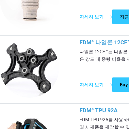
자세히 보기
지금
FDM
나일론 12CF
®
나일론 12CF™는 나일론
은 강도 대 중량 비율을
자세히 보기
Buy
FDM
TPU 92A
®
FDM TPU 92A를 사
및 시제품을 제작할 수 