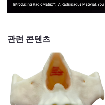
Introducing RadioMatrix™: A Radiopaque Material, You Ha
관련 콘텐츠