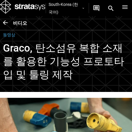
South-Korea (한
국어)
비디오
동영상
Graco, 탄소섬유 복합 소재
를 활용한 기능성 프로토타
입 및 툴링 제작