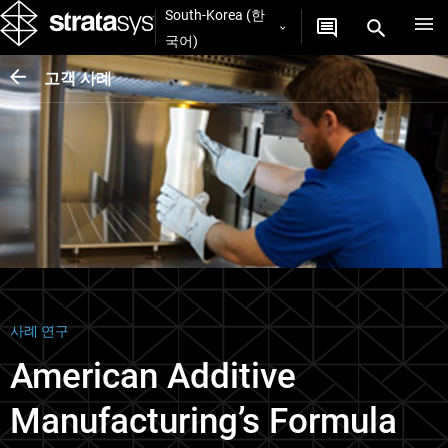
South-Korea (한
국어)
고객 사례
사례 연구
American Additive
Manufacturing’s Formula