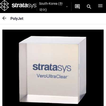
South-Korea (한
국어)
PolyJet