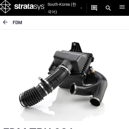
South-Korea (한
국어)
FDM