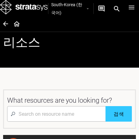
South-Korea (한
국어)
리소스
What resources are you looking for?
검색