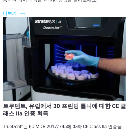
더보기
트루덴트, 유럽에서 3D 프린팅 틀니에 대한 CE 클
래스 IIa 인증 획득
TrueDent
는 EU MDR 2017/745에 따라 CE Class IIa 인증을
®