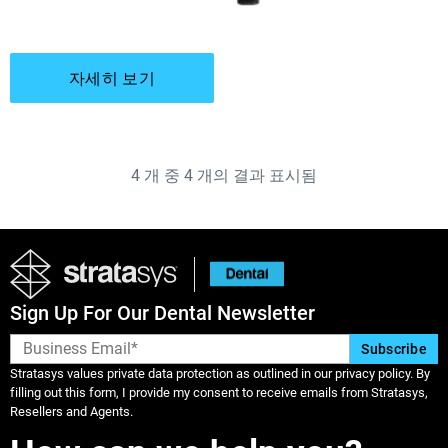
자세히 보기
4
개 중
4
개의 결과 표시됨
Sign Up For Our Dental Newsletter
Stratasys values private data protection as outlined in our privacy policy. By
filling out this form, I provide my consent to receive emails from Stratasys,
Resellers and Agents.