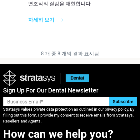
연조직의 질감을 재현합니다.
자세히 보기
8
개 중
8
개의 결과 표시됨
Sign Up For Our Dental Newsletter
Stratasys values private data protection as outlined in our privacy policy. By
filling out this form, I provide my consent to receive emails from Stratasys,
Resellers and Agents.
How can we help you?