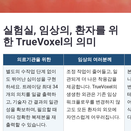
실험실, 임상의, 환자를 위
한 TrueVoxel의 의미
의료기관을 위한
임상의 여러분께
별도의 수작업 단계 없이
조정 작업이 줄어들고, 일
도 뛰어난 심미성을 구현
관되게 더 나은 착용감을
니
하세요. 트레이당 최대 34
제공합니다. TrueVoxel의
개의 의치를 일괄 출력하
생생한 외관은 기존 임상
고, 기술자 간 결과의 일관
워크플로우를 변경하지 않
어
성을 확보하며, 필요할 때
고도 모든 환자의 외모에
식
마다 정확한 복제본을 재
자연스럽게 어우러집니다.
다
출력할 수 있습니다.