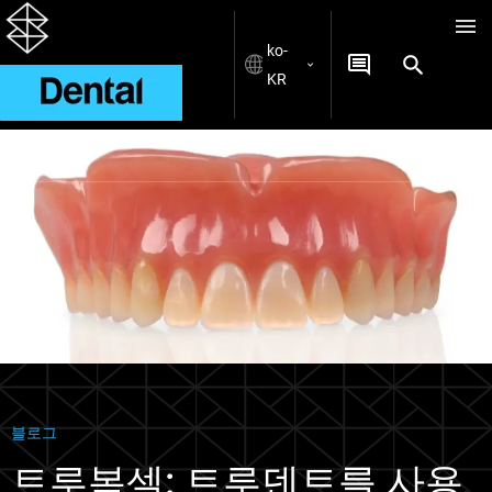
ko-
KR
Blogs
블로그
트루복셀: 트루덴트를 사용